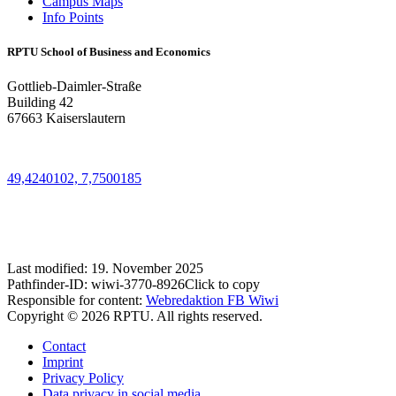
Campus Maps
Info Points
RPTU School of Business and Economics
Gottlieb-Daimler-Straße
Building 42
67663 Kaiserslautern
49,4240102, 7,7500185
Last modified:
19. November 2025
Pathfinder-ID:
wiwi-3770-8926
Click to copy
Responsible for content:
Webredaktion FB Wiwi
Copyright © 2026 RPTU. All rights reserved.
Contact
Imprint
Privacy Policy
Data privacy in social media