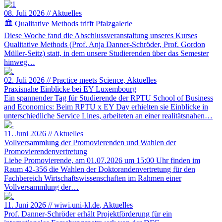
08. Juli 2026
//
Aktuelles
🏛️ Qualitative Methods trifft Pfalzgalerie
Diese Woche fand die Abschlussveranstaltung unseres Kurses
Qualitative Methods (Prof. Anja Danner-Schröder, Prof. Gordon
Müller-Seitz) statt, in dem unsere Studierenden über das Semester
hinweg…
02. Juli 2026
//
Practice meets Science
, Aktuelles
Praxisnahe Einblicke bei EY Luxembourg
Ein spannender Tag für Studierende der RPTU School of Business
and Economics: Beim RPTU x EY Day erhielten sie Einblicke in
unterschiedliche Service Lines, arbeiteten an einer realitätsnahen…
11. Juni 2026
//
Aktuelles
Vollversammlung der Promovierenden und Wahlen der
Promovierendenvertretung
Liebe Promovierende, am 01.07.2026 um 15:00 Uhr finden im
Raum 42-356 die Wahlen der Doktorandenvertretung für den
Fachbereich Wirtschaftswissenschaften im Rahmen einer
Vollversammlung der…
11. Juni 2026
//
wiwi.uni-kl.de
, Aktuelles
Prof. Danner-Schröder erhält Projektförderung für ein