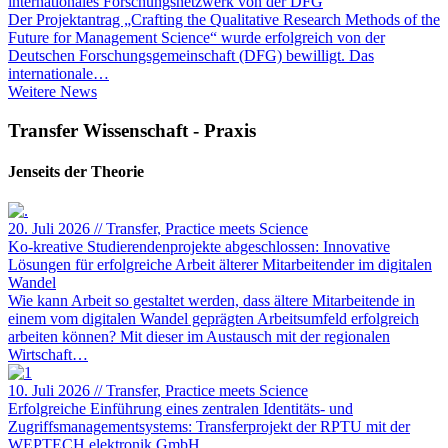
internationales Forschungsnetzwerk von der DFG
Der Projektantrag „Crafting the Qualitative Research Methods of the
Future for Management Science“ wurde erfolgreich von der
Deutschen Forschungsgemeinschaft (DFG) bewilligt. Das
internationale…
Weitere
Weitere News
News
Transfer Wissenschaft - Praxis
Jenseits der Theorie
20. Juli 2026
//
Transfer
, Practice meets Science
Ko-kreative Studierendenprojekte abgeschlossen: Innovative
Lösungen für erfolgreiche Arbeit älterer Mitarbeitender im digitalen
Wandel
Wie kann Arbeit so gestaltet werden, dass ältere Mitarbeitende in
einem vom digitalen Wandel geprägten Arbeitsumfeld erfolgreich
arbeiten können? Mit dieser im Austausch mit der regionalen
Wirtschaft…
10. Juli 2026
//
Transfer
, Practice meets Science
Erfolgreiche Einführung eines zentralen Identitäts- und
Zugriffsmanagementsystems: Transferprojekt der RPTU mit der
WEPTECH elektronik GmbH