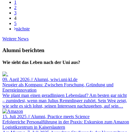
1
2
3
4
5
nächste
Weitere
Weitere News
News
Alumni berichten
Wie sieht das Leben nach der Uni aus?
09. April 2026
//
Alumni
, wiwi.uni-kl.de
Neugier als Kompass: Zwischen Forschung, Gründung und
Energieinnovation
Wie plant man einen geradlinigen Lebenslauf? Am besten gar nicht
– zumindest, wenn man Julius Remmlinger zuhört. Sein Weg zeigt,
wie sehr es sich lohnt, seinen Interessen nachzugehen, auf sein…
15. Juli 2025
//
Alumni
, Practice meets Science
Erfolgreiche Personalführung in der Praxis: Exkursion zum Amazon
Logistikzentrum in Kaiserslautern