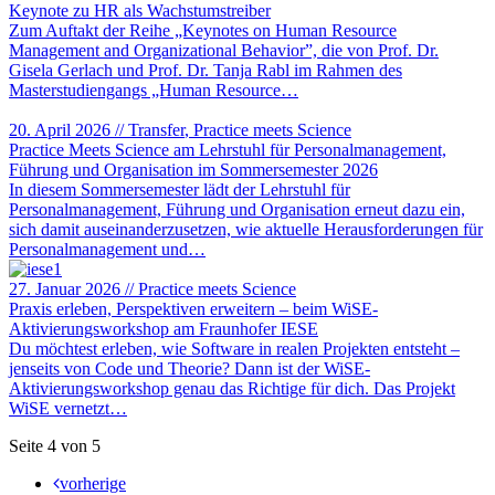
Keynote zu HR als Wachstumstreiber
Zum Auftakt der Reihe „Keynotes on Human Resource
Management and Organizational Behavior”, die von Prof. Dr.
Gisela Gerlach und Prof. Dr. Tanja Rabl im Rahmen des
Masterstudiengangs „Human Resource…
20. April 2026
//
Transfer
, Practice meets Science
Practice Meets Science am Lehrstuhl für Personalmanagement,
Führung und Organisation im Sommersemester 2026
In diesem Sommersemester lädt der Lehrstuhl für
Personalmanagement, Führung und Organisation erneut dazu ein,
sich damit auseinanderzusetzen, wie aktuelle Herausforderungen für
Personalmanagement und…
27. Januar 2026
//
Practice meets Science
Praxis erleben, Perspektiven erweitern – beim WiSE-
Aktivierungsworkshop am Fraunhofer IESE
Du möchtest erleben, wie Software in realen Projekten entsteht –
jenseits von Code und Theorie? Dann ist der WiSE-
Aktivierungsworkshop genau das Richtige für dich. Das Projekt
WiSE vernetzt…
Seite 4 von 5
vorherige