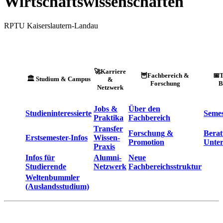
Wirtschaftswissenschaften
RPTU Kaiserslautern-Landau
🚀Karriere
🦉Fachbereich &
📅
🏛️ Studium & Campus
&
Forschung
B
Netzwerk
Jobs &
Über den
Studieninteressierte
Semes
Praktika
Fachbereich
Transfer
Forschung &
Bera
Erstsemester-Infos
Wissen-
Promotion
Unter
Praxis
Infos für
Alumni-
Neue
Studierende
Netzwerk
Fachbereichsstruktur
Weltenbummler
(Auslandsstudium)