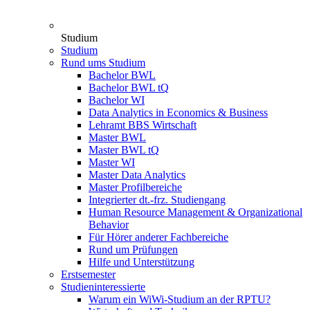
Studium
Studium
Rund ums Studium
Bachelor BWL
Bachelor BWL tQ
Bachelor WI
Data Analytics in Economics & Business
Lehramt BBS Wirtschaft
Master BWL
Master BWL tQ
Master WI
Master Data Analytics
Master Profilbereiche
Integrierter dt.-frz. Studiengang
Human Resource Management & Organizational
Behavior
Für Hörer anderer Fachbereiche
Rund um Prüfungen
Hilfe und Unterstützung
Erstsemester
Studieninteressierte
Warum ein WiWi-Studium an der RPTU?