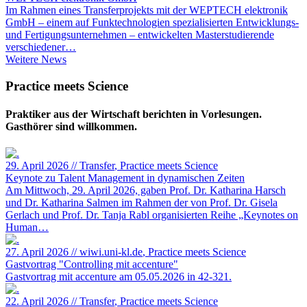
Im Rahmen eines Transferprojekts mit der WEPTECH elektronik
GmbH – einem auf Funktechnologien spezialisierten Entwicklungs-
und Fertigungsunternehmen – entwickelten Masterstudierende
verschiedener…
Weitere
Weitere News
News
Practice meets Science
Praktiker aus der Wirtschaft berichten in Vorlesungen.
Gasthörer sind willkommen.
29. April 2026
//
Transfer
, Practice meets Science
Keynote zu Talent Management in dynamischen Zeiten
Am Mittwoch, 29. April 2026, gaben Prof. Dr. Katharina Harsch
und Dr. Katharina Salmen im Rahmen der von Prof. Dr. Gisela
Gerlach und Prof. Dr. Tanja Rabl organisierten Reihe „Keynotes on
Human…
27. April 2026
//
wiwi.uni-kl.de
, Practice meets Science
Gastvortrag "Controlling mit accenture"
Gastvortrag mit accenture am 05.05.2026 in 42-321.
22. April 2026
//
Transfer
, Practice meets Science