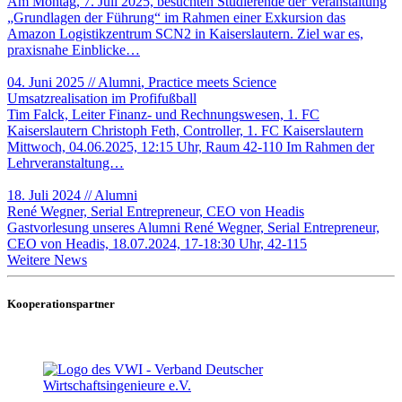
Am Montag, 7. Juli 2025, besuchten Studierende der Veranstaltung
„Grundlagen der Führung“ im Rahmen einer Exkursion das
Amazon Logistikzentrum SCN2 in Kaiserslautern. Ziel war es,
praxisnahe Einblicke…
04. Juni 2025
//
Alumni
, Practice meets Science
Umsatzrealisation im Profifußball
Tim Falck, Leiter Finanz- und Rechnungswesen, 1. FC
Kaiserslautern Christoph Feth, Controller, 1. FC Kaiserslautern
Mittwoch, 04.06.2025, 12:15 Uhr, Raum 42-110 Im Rahmen der
Lehrveranstaltung…
18. Juli 2024
//
Alumni
René Wegner, Serial Entrepreneur, CEO von Headis
Gastvorlesung unseres Alumni René Wegner, Serial Entrepreneur,
CEO von Headis, 18.07.2024, 17-18:30 Uhr, 42-115
Weitere
Weitere News
News
Kooperationspartner