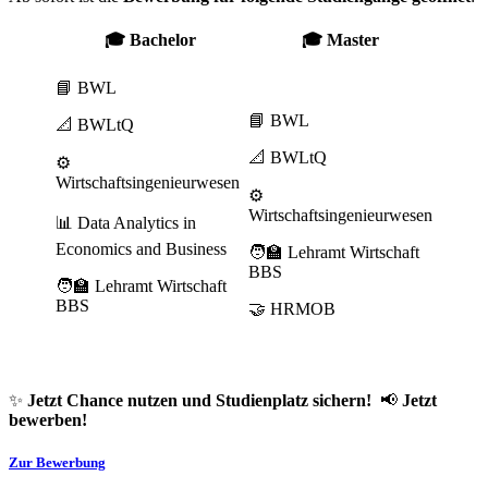
🎓
Bachelor
🎓
Master
📘 BWL
📘 BWL
📐 BWLtQ
📐 BWLtQ
⚙️
Wirtschaftsingenieurwesen
⚙️
Wirtschaftsingenieurwesen
📊 Data Analytics in
Economics and Business
🧑‍🏫 Lehramt Wirtschaft
BBS
🧑‍🏫 Lehramt Wirtschaft
BBS
🤝 HRMOB
✨
Jetzt Chance nutzen und Studienplatz sichern!
📢
Jetzt
bewerben!
Zur Bewerbung