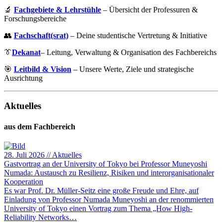
🔬
Fachgebiete & Lehrstühle
– Übersicht der Professuren &
Forschungsbereiche
👥
Fachschaft(srat)
– Deine studentische Vertretung & Initiative
👔
Dekanat
– Leitung, Verwaltung & Organisation des Fachbereichs
🎯
Leitbild & Vision
– Unsere Werte, Ziele und strategische
Ausrichtung
Aktuelles
aus dem Fachbereich
28. Juli 2026
//
Aktuelles
Gastvortrag an der University of Tokyo bei Professor Muneyoshi
Numada: Austausch zu Resilienz, Risiken und interorganisationaler
Kooperation
Es war Prof. Dr. Müller-Seitz eine große Freude und Ehre, auf
Einladung von Professor Numada Muneyoshi an der renommierten
University of Tokyo einen Vortrag zum Thema „How High-
Reliability Networks…