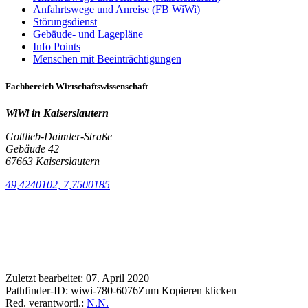
Anfahrtswege und Anreise (FB WiWi)
Störungsdienst
Gebäude- und Lagepläne
Info Points
Menschen mit Beeinträchtigungen
Fachbereich Wirtschaftswissenschaft
WiWi in Kaiserslautern
Gottlieb-Daimler-Straße
Gebäude 42
67663 Kaiserslautern
49,4240102, 7,7500185
Zuletzt bearbeitet:
07. April 2020
Pathfinder-ID:
wiwi-780-6076
Zum Kopieren klicken
Red. verantwortl.:
N.N.