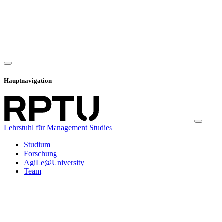
Hauptnavigation
Lehrstuhl für Management Studies
Studium
Forschung
AgiLe@University
Team