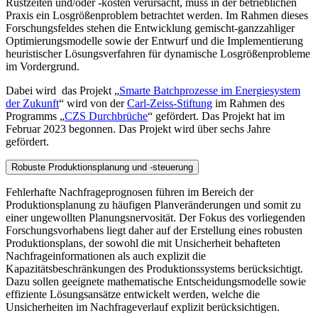
Rüstzeiten und/oder -kosten verursacht, muss in der betrieblichen
Praxis ein Losgrößenproblem betrachtet werden. Im Rahmen dieses
Forschungsfeldes stehen die Entwicklung gemischt-ganzzahliger
Optimierungsmodelle sowie der Entwurf und die Implementierung
heuristischer Lösungsverfahren für dynamische Losgrößenprobleme
im Vordergrund.
Dabei wird das Projekt „
Smarte Batchprozesse im Energiesystem
der Zukunft
“ wird von der
Carl-Zeiss-Stiftung
im Rahmen des
Programms „
CZS Durchbrüche
“ gefördert. Das Projekt hat im
Februar 2023 begonnen. Das Projekt wird über sechs Jahre
gefördert.
Robuste Produktionsplanung und -steuerung
Fehlerhafte Nachfrageprognosen führen im Bereich der
Produktionsplanung zu häufigen Planveränderungen und somit zu
einer ungewollten Planungsnervosität. Der Fokus des vorliegenden
Forschungsvorhabens liegt daher auf der Erstellung eines robusten
Produktionsplans, der sowohl die mit Unsicherheit behafteten
Nachfrageinformationen als auch explizit die
Kapazitätsbeschränkungen des Produktionssystems berücksichtigt.
Dazu sollen geeignete mathematische Entscheidungsmodelle sowie
effiziente Lösungsansätze entwickelt werden, welche die
Unsicherheiten im Nachfrageverlauf explizit berücksichtigen.