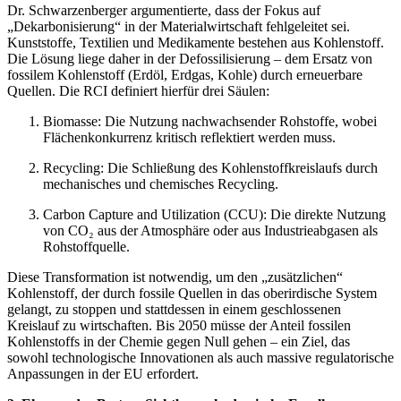
Dr. Schwarzenberger argumentierte, dass der Fokus auf
„Dekarbonisierung“ in der Materialwirtschaft fehlgeleitet sei.
Kunststoffe, Textilien und Medikamente bestehen aus Kohlenstoff.
Die Lösung liege daher in der Defossilisierung – dem Ersatz von
fossilem Kohlenstoff (Erdöl, Erdgas, Kohle) durch erneuerbare
Quellen. Die RCI definiert hierfür drei Säulen:
Biomasse: Die Nutzung nachwachsender Rohstoffe, wobei
Flächenkonkurrenz kritisch reflektiert werden muss.
Recycling: Die Schließung des Kohlenstoffkreislaufs durch
mechanisches und chemisches Recycling.
Carbon Capture and Utilization (CCU): Die direkte Nutzung
von CO₂ aus der Atmosphäre oder aus Industrieabgasen als
Rohstoffquelle.
Diese Transformation ist notwendig, um den „zusätzlichen“
Kohlenstoff, der durch fossile Quellen in das oberirdische System
gelangt, zu stoppen und stattdessen in einem geschlossenen
Kreislauf zu wirtschaften. Bis 2050 müsse der Anteil fossilen
Kohlenstoffs in der Chemie gegen Null gehen – ein Ziel, das
sowohl technologische Innovationen als auch massive regulatorische
Anpassungen in der EU erfordert.