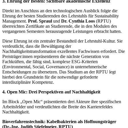
3. Ehrung der Besten: Sichtbare akademische Exzellenz
Direkt im Anschluss an den technologischen Ausblick folgte die
Ehrung der besten Studierenden des Lehrstuhls für Sustainability
Management.
Prof. Spraul
und
Dr. Cynthia Loos
(RPTU)
überreichten Zertifikate an Studierende, die in den Modulen des
vergangenen Semesters herausragende Leistungen erbracht hatten.
Diese Ehrung ist ein zentraler Bestandteil der Lehrstuhl-Kultur. Sie
verdeutlicht, dass die Bewältigung der
Nachhaltigkeitstransformation exzellentes Fachwissen erfordert. Die
Preisträger:innen repräsentieren die nächste Generation von
Fachkräften, die fähig sind, komplexe ESG-Kriterien
(Environmental, Social, Governance) in unternehmerische
Entscheidungen zu übersetzen. Das Studium an der RPTU legt
hierbei den Grundstein für die notwendige geforderte
interdisziplinäre Kompetenz.
4. Open Mic: Drei Perspektiven auf Nachhaltigkeit
Im Block „Open Mic“ präsentierten drei Akteure ihre spezifischen
Arbeitsfelder und verdeutlichten die Breite des Karrierefeldes
Nachhaltigkeit.
Bioverfahrenstechnik: Kabelbakterien als Hoffnungsträger
(Dr.-Ing. Judith Stiefelmeier, RPTU)