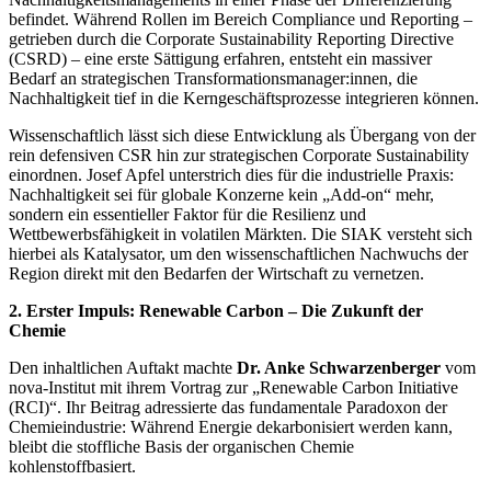
befindet. Während Rollen im Bereich Compliance und Reporting –
getrieben durch die Corporate Sustainability Reporting Directive
(CSRD) – eine erste Sättigung erfahren, entsteht ein massiver
Bedarf an strategischen Transformationsmanager:innen, die
Nachhaltigkeit tief in die Kerngeschäftsprozesse integrieren können.
Wissenschaftlich lässt sich diese Entwicklung als Übergang von der
rein defensiven CSR hin zur strategischen Corporate Sustainability
einordnen. Josef Apfel unterstrich dies für die industrielle Praxis:
Nachhaltigkeit sei für globale Konzerne kein „Add-on“ mehr,
sondern ein essentieller Faktor für die Resilienz und
Wettbewerbsfähigkeit in volatilen Märkten. Die SIAK versteht sich
hierbei als Katalysator, um den wissenschaftlichen Nachwuchs der
Region direkt mit den Bedarfen der Wirtschaft zu vernetzen.
2. Erster Impuls: Renewable Carbon – Die Zukunft der
Chemie
Den inhaltlichen Auftakt machte
Dr. Anke Schwarzenberger
vom
nova-Institut mit ihrem Vortrag zur „Renewable Carbon Initiative
(RCI)“. Ihr Beitrag adressierte das fundamentale Paradoxon der
Chemieindustrie: Während Energie dekarbonisiert werden kann,
bleibt die stoffliche Basis der organischen Chemie
kohlenstoffbasiert.