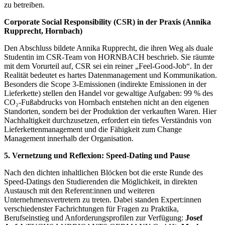
zu betreiben.
Corporate Social Responsibility (CSR) in der Praxis (Annika
Rupprecht, Hornbach)
Den Abschluss bildete Annika Rupprecht, die ihren Weg als duale
Studentin im CSR-Team von HORNBACH beschrieb. Sie räumte
mit dem Vorurteil auf, CSR sei ein reiner „Feel-Good-Job“. In der
Realität bedeutet es hartes Datenmanagement und Kommunikation.
Besonders die Scope 3-Emissionen (indirekte Emissionen in der
Lieferkette) stellen den Handel vor gewaltige Aufgaben: 99 % des
CO₂-Fußabdrucks von Hornbach entstehen nicht an den eigenen
Standorten, sondern bei der Produktion der verkauften Waren. Hier
Nachhaltigkeit durchzusetzen, erfordert ein tiefes Verständnis von
Lieferkettenmanagement und die Fähigkeit zum Change
Management innerhalb der Organisation.
5. Vernetzung und Reflexion: Speed-Dating und Pause
Nach den dichten inhaltlichen Blöcken bot die erste Runde des
Speed-Datings den Studierenden die Möglichkeit, in direkten
Austausch mit den Referent:innen und weiteren
Unternehmensvertretern zu treten. Dabei standen Expert:innen
verschiedenster Fachrichtungen für Fragen zu Praktika,
Berufseinstieg und Anforderungsprofilen zur Verfügung:
Josef