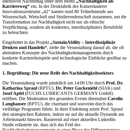
intensiven Nachmittag unter dem Motto
„Nachhaltigkeit als
Karriereweg“
ein. In der Denkfabrik des Kaiserslauterer
Innovationszentrums „42“ kamen rund 80 Teilnehmende aus
Wissenschaft, Wirtschaft und Studierendenschaft zusammen, um die
Transformation zur Nachhaltigkeit nicht nur als ethische
Verpflichtung, sondern als konkretes, interdisziplinäres Berufsfeld
zu beleuchten.
Eingebettet in das Projekt
„SustainAbility – Interdisziplinär
Denken und Handeln“
, zielte die Veranstaltung darauf ab, die oft
abstrakten Konzepte des Nachhaltigkeitsmanagements durch
konkrete Karrierebeispiele und technologische Einblicke greifbar zu
machen.
1. Begrüßung: Die neue Reife des Nachhaltigkeitssektors
Die Veranstaltung wurde pünktlich um 14:00 Uhr durch
Prof. Dr.
Katharina Spraul
(RPTU),
Dr. Peter Guckeniehl
(SIAK) und
Josef Apfel
(FUCHS LUBRICANTS GERMANY GmbH)
eröffnet. Die Moderation des gesamten Events übernahm
Carolin
Langhauser
(RPTU), die charmant und souverän durch das
vielfältige Programm führte. In ihrer Einleitung setzte Prof. Spraul
den strategischen Rahmen, indem sie auf die aktuelle Dynamik am
Arbeitsmarkt hinwies. Basierend auf einer aktuellen LinkedIn-
Studie erläuterte sie, dass sich das Feld des
Nachhaltigkeitsmanagements in einer Phase der Differenzierung