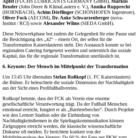
Apfel
(FUCHS LUBRICANTS GERMANY GmbH),
Markus
Bender
(John Deere & KlimaLautern e. V.),
Annika Rupprecht
(HORNBACH),
Achim Dörflinger
(SCHÖNHOFEN Ingenieure),
Oliver Fock
(AECOM),
Dr. Anke Schwarzenberger
(nova-
Institut / RCI) sowie
Alexander Wilms
(SIEDA GmbH).
Diese Netzwerkphase bot zudem die Gelegenheit für eine Pause und
die Besichtigung des „42“ – einem Ort, der selbst für die
Transformation Kaiserslauterns steht. Der Austausch konnte so bei
regionalem Catering fortgesetzt werden und unterstrich das soziale
Kapital, das für die regionale Transformation unerlässlich ist.
6. Keynote: Der Mensch im Mittelpunkt der Transformation
Um 15:45 Uhr übernahm
Stefan Roßkopf
(1. FC Kaiserslautern)
die Bühne. Er beleuchtete die soziale Dimension der Nachhaltigkeit
aus der Sicht eines Profifußballvereins.
Roßkopf betonte, dass der FCK als Verein eine enorme
gesellschaftliche Verantwortung trägt. Da der Fußball Menschen
emotional erreicht, fungiert er als „Barrierebrecher“. Durch Projekte
wie den Lernort Stadion oder die Einbindung von
Nachhaltigkeitsthemen in die Spieltagskommunikation können
Zielgruppen erreicht werden, die klassische wissenschaftliche
Diskurse oft meiden. Er berichtete konkret von der
Mobilitätsanalyse des Vereins: Da 60 % der Fans per PKW zum