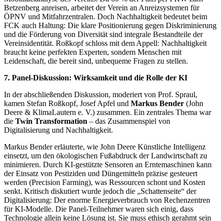
Betzenberg anreisen, arbeitet der Verein an Anreizsystemen für
ÖPNV und Mitfahrzentralen. Doch Nachhaltigkeit bedeutet beim
FCK auch Haltung: Die klare Positionierung gegen Diskriminierung
und die Förderung von Diversität sind integrale Bestandteile der
Vereinsidentität. Roßkopf schloss mit dem Appell: Nachhaltigkeit
braucht keine perfekten Experten, sondern Menschen mit
Leidenschaft, die bereit sind, unbequeme Fragen zu stellen.
7. Panel-Diskussion: Wirksamkeit und die Rolle der KI
In der abschließenden Diskussion, moderiert von Prof. Spraul,
kamen Stefan Roßkopf, Josef Apfel und
Markus Bender
(John
Deere & KlimaLautern e. V.) zusammen. Ein zentrales Thema war
die
Twin Transformation
– das Zusammenspiel von
Digitalisierung und Nachhaltigkeit.
Markus Bender erläuterte, wie John Deere Künstliche Intelligenz
einsetzt, um den ökologischen Fußabdruck der Landwirtschaft zu
minimieren. Durch KI-gestützte Sensoren an Erntemaschinen kann
der Einsatz von Pestiziden und Düngemitteln präzise gesteuert
werden (Precision Farming), was Ressourcen schont und Kosten
senkt. Kritisch diskutiert wurde jedoch die „Schattenseite“ der
Digitalisierung: Der enorme Energieverbrauch von Rechenzentren
für KI-Modelle. Die Panel-Teilnehmer waren sich einig, dass
Technologie allein keine Lösung ist. Sie muss ethisch gerahmt sein