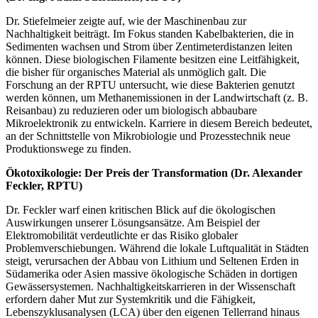
Dr. Stiefelmeier zeigte auf, wie der Maschinenbau zur
Nachhaltigkeit beiträgt. Im Fokus standen Kabelbakterien, die in
Sedimenten wachsen und Strom über Zentimeterdistanzen leiten
können. Diese biologischen Filamente besitzen eine Leitfähigkeit,
die bisher für organisches Material als unmöglich galt. Die
Forschung an der RPTU untersucht, wie diese Bakterien genutzt
werden können, um Methanemissionen in der Landwirtschaft (z. B.
Reisanbau) zu reduzieren oder um biologisch abbaubare
Mikroelektronik zu entwickeln. Karriere in diesem Bereich bedeutet,
an der Schnittstelle von Mikrobiologie und Prozesstechnik neue
Produktionswege zu finden.
Ökotoxikologie: Der Preis der Transformation (Dr. Alexander
Feckler, RPTU)
Dr. Feckler warf einen kritischen Blick auf die ökologischen
Auswirkungen unserer Lösungsansätze. Am Beispiel der
Elektromobilität verdeutlichte er das Risiko globaler
Problemverschiebungen. Während die lokale Luftqualität in Städten
steigt, verursachen der Abbau von Lithium und Seltenen Erden in
Südamerika oder Asien massive ökologische Schäden in dortigen
Gewässersystemen. Nachhaltigkeitskarrieren in der Wissenschaft
erfordern daher Mut zur Systemkritik und die Fähigkeit,
Lebenszyklusanalysen (LCA) über den eigenen Tellerrand hinaus