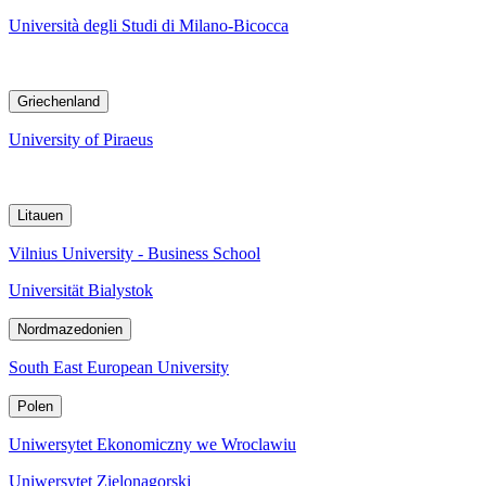
Università degli Studi di Milano-Bicocca
Griechenland
University of Piraeus
Litauen
Vilnius University - Business School
Universität Bialystok
Nordmazedonien
South East European University
Polen
Uniwersytet Ekonomiczny we Wroclawiu
Uniwersytet Zielonagorski