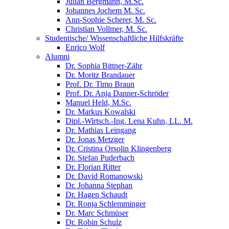
Julian Bergmann, M.Sc.
Johannes Jochem M. Sc.
Ann-Sophie Scherer, M. Sc.
Christian Vollmer, M. Sc.
Studentische/ Wissenschaftliche Hilfskräfte
Enrico Wolf
Alumni
Dr. Sophia Bittner-Zähr
Dr. Moritz Brandauer
Prof. Dr. Timo Braun
Prof. Dr. Anja Danner-Schröder
Manuel Held, M.Sc.
Dr. Markus Kowalski
Dipl.-Wirtsch.-Ing. Lena Kuhn, LL. M.
Dr. Mathias Leingang
Dr. Jonas Metzger
Dr. Cristina Orsolin Klingenberg
Dr. Stefan Puderbach
Dr. Florian Ritter
Dr. David Romanowski
Dr. Johanna Stephan
Dr. Hagen Schaudt
Dr. Ronja Schlemminger
Dr. Marc Schmüser
Dr. Robin Schulz