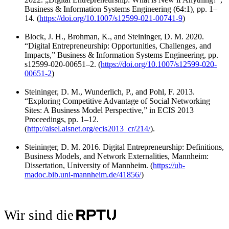
Business & Information Systems Engineering (64:1), pp. 1–
14. (
https://doi.org/10.1007/s12599-021-00741-9
)
Block, J. H., Brohman, K., and Steininger, D. M. 2020.
“Digital Entrepreneurship: Opportunities, Challenges, and
Impacts,” Business & Information Systems Engineering, pp.
s12599-020-00651–2. (
https://doi.org/10.1007/s12599-020-
00651-2
)
Steininger, D. M., Wunderlich, P., and Pohl, F. 2013.
“Exploring Competitive Advantage of Social Networking
Sites: A Business Model Perspective,” in ECIS 2013
Proceedings, pp. 1–12.
(
http://aisel.aisnet.org/ecis2013_cr/214/
).
Steininger, D. M. 2016. Digital Entrepreneurship: Definitions,
Business Models, and Network Externalities, Mannheim:
Dissertation, University of Mannheim. (
https://ub-
madoc.bib.uni-mannheim.de/41856/
)
Wir sind die