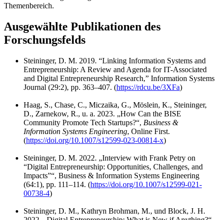
Themenbereich.
Ausgewählte Publikationen des
Forschungsfelds
Steininger, D. M. 2019. “Linking Information Systems and
Entrepreneurship: A Review and Agenda for IT-Associated
and Digital Entrepreneurship Research,” Information Systems
Journal (29:2), pp. 363–407. (
https://rdcu.be/3XFa
)
Haag, S., Chase, C., Miczaika, G., Möslein, K., Steininger,
D., Zarnekow, R., u. a. 2023. „How Can the BISE
Community Promote Tech Startups?“,
Business &
Information Systems Engineering
, Online First.
(
https://doi.org/10.1007/s12599-023-00814-x
)
Steininger, D. M. 2022. „Interview with Frank Petry on
“Digital Entrepreneurship: Opportunities, Challenges, and
Impacts”“, Business & Information Systems Engineering
(64:1), pp. 111–114. (
https://doi.org/10.1007/s12599-021-
00738-4
)
Steininger, D. M., Kathryn Brohman, M., und Block, J. H.
2022. „Digital Entrepreneurship: What is New if Anything?“,