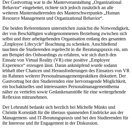
Der Gastvortrag war in die Masterveranstaltung „Organizational
Behavior“ eingebettet, richtete sich jedoch zusätzlich an alle
weiteren Masterstudierenden des Masterschwerpunkts „Human
Resource Management und Organizational Behavior“.
Die beiden Referentinnen unterstrichen zunächst die Notwendigkeit,
der von Beschäftigten wahrgenommenen Beziehung zwischen sich
selbst und ihrer arbeitgebenden Organisation entlang des gesamten
„Employee Lifecycle“ Beachtung zu schenken. Anschließend
tauchten die Studierenden regelrecht in die Beratungspraxis ein, um
am Beispiel des Onboardings zu erfahren, wie sich durch den
Einsatz von Virtual Reality (VR) eine positive „Employee
Experience“ erzeugen lässt. Daran anknüpfend wurde sodann
lebhaft über Chancen und Herausforderungen des Einsatzes von VR
im Rahmen weiterer Personalmanagementpraktiken diskutiert. Der
Gastvortrag bot den Studierenden eine hervorragende Möglichkeit,
ein hochaktuelles und interessantes Personalmanagementthema
näher zu vertiefen sowie Gedankenanstöße für eine weitergehende
Reflexion mitzunehmen.
Der Lehrstuhl bedankt sich herzlich bei Michelle Münks und
Christin Kornstädt für die überaus spannenden Eindrücke aus der
Management- und IT-Beratungspraxis und bei den Studierenden für
ihr Interesse und ihr Engagement in der Diskussion.