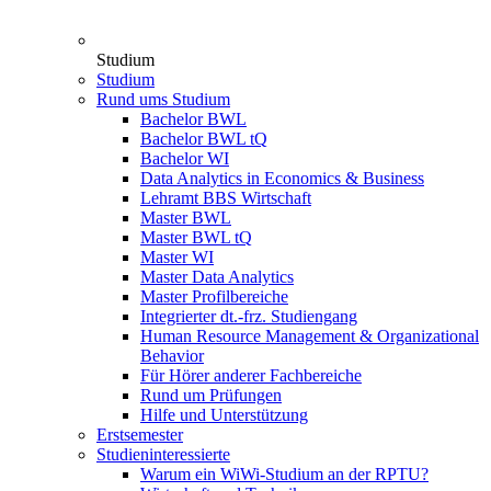
Studium
Studium
Rund ums Studium
Bachelor BWL
Bachelor BWL tQ
Bachelor WI
Data Analytics in Economics & Business
Lehramt BBS Wirtschaft
Master BWL
Master BWL tQ
Master WI
Master Data Analytics
Master Profilbereiche
Integrierter dt.-frz. Studiengang
Human Resource Management & Organizational
Behavior
Für Hörer anderer Fachbereiche
Rund um Prüfungen
Hilfe und Unterstützung
Erstsemester
Studieninteressierte
Warum ein WiWi-Studium an der RPTU?