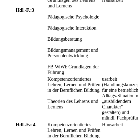
Grundlagen des Lehrens
Hausarbeit*
und Lernens
Hdl.-F.:3
Pädagogische Psychologie
Pädagogische Interaktion
Bildungsberatung
Bildungsmanagement und
Personalentwicklung
FB WiWi: Grundlagen der
Führung
Kompetenzorientiertes
usarbeit
Lehren, Lernen und Prüfen
(Handlungskonzep
in der Beruflichen Bildung
für eine betrieblic
Alltags-Situation 
Theorien des Lehrens und
„ausbildendem
Lernens
Charakter“
gestalten) und
mündl. Fachprüfu
Hdl.-F.: 4
Kompetenzorientiertes
Hausarbeit
Lehren, Lernen und Prüfen
in der Beruflichen Bildung