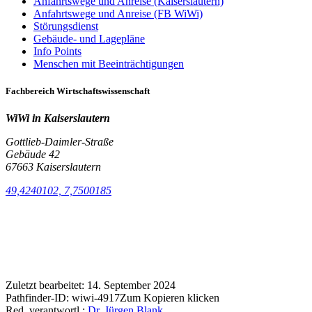
Anfahrtswege und Anreise (Kaiserslautern)
Anfahrtswege und Anreise (FB WiWi)
Störungsdienst
Gebäude- und Lagepläne
Info Points
Menschen mit Beeinträchtigungen
Fachbereich Wirtschaftswissenschaft
WiWi in Kaiserslautern
Gottlieb-Daimler-Straße
Gebäude 42
67663 Kaiserslautern
49,4240102, 7,7500185
Zuletzt bearbeitet:
14. September 2024
Pathfinder-ID:
wiwi-4917
Zum Kopieren klicken
Red. verantwortl.:
Dr. Jürgen Blank