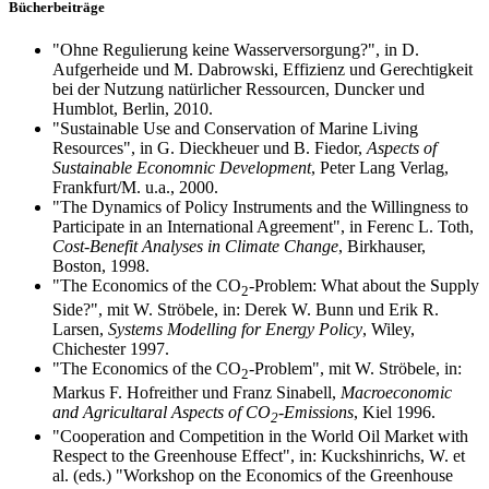
Bücherbeiträge
"Ohne Regulierung keine Wasserversorgung?", in D.
Aufgerheide und M. Dabrowski, Effizienz und Gerechtigkeit
bei der Nutzung natürlicher Ressourcen, Duncker und
Humblot, Berlin, 2010.
"Sustainable Use and Conservation of Marine Living
Resources", in G. Dieckheuer und B. Fiedor,
Aspects of
Sustainable Economnic Development
, Peter Lang Verlag,
Frankfurt/M. u.a., 2000.
"The Dynamics of Policy Instruments and the Willingness to
Participate in an International Agreement", in Ferenc L. Toth,
Cost-Benefit Analyses in Climate Change
, Birkhauser,
Boston, 1998.
"The Economics of the CO
-Problem: What about the Supply
2
Side?", mit W. Ströbele, in: Derek W. Bunn und Erik R.
Larsen,
Systems Modelling for Energy Policy
, Wiley,
Chichester 1997.
"The Economics of the CO
-Problem", mit W. Ströbele, in:
2
Markus F. Hofreither und Franz Sinabell,
Macroeconomic
and Agricultaral Aspects of CO
-Emissions
, Kiel 1996.
2
"Cooperation and Competition in the World Oil Market with
Respect to the Greenhouse Effect", in: Kuckshinrichs, W. et
al. (eds.) "Workshop on the Economics of the Greenhouse