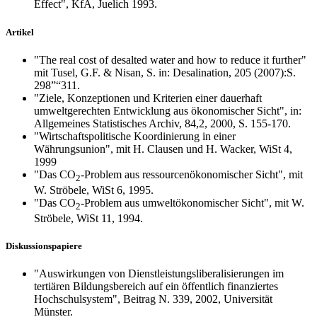
Effect", KfA, Juelich 1993.
Artikel
"The real cost of desalted water and how to reduce it further"
mit Tusel, G.F. & Nisan, S. in: Desalination, 205 (2007):S.
298”“311.
"Ziele, Konzeptionen und Kriterien einer dauerhaft
umweltgerechten Entwicklung aus ökonomischer Sicht", in:
Allgemeines Statistisches Archiv, 84,2, 2000, S. 155-170.
"Wirtschaftspolitische Koordinierung in einer
Währungsunion", mit H. Clausen und H. Wacker, WiSt 4,
1999
"Das CO
-Problem aus ressourcenökonomischer Sicht", mit
2
W. Ströbele, WiSt 6, 1995.
"Das CO
-Problem aus umweltökonomischer Sicht", mit W.
2
Ströbele, WiSt 11, 1994.
Diskussionspapiere
"Auswirkungen von Dienstleistungsliberalisierungen im
tertiären Bildungsbereich auf ein öffentlich finanziertes
Hochschulsystem", Beitrag N. 339, 2002, Universität
Münster.