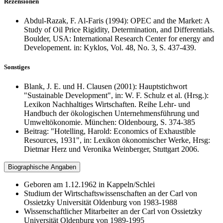
Rezensionen
Abdul-Razak, F. Al-Faris (1994): OPEC and the Market: A
Study of Oil Price Rigidity, Determination, and Differentials.
Boulder, USA: International Research Center for energy and
Developement. in: Kyklos, Vol. 48, No. 3, S. 437-439.
Sonstiges
Blank, J. E. und H. Clausen (2001): Hauptstichwort
"Sustainable Development", in: W. F. Schulz et al. (Hrsg.):
Lexikon Nachhaltiges Wirtschaften. Reihe Lehr- und
Handbuch der ökologischen Unternehmensführung und
Umweltökonomie. München: Oldenbourg, S. 374-385
Beitrag: "Hotelling, Harold: Economics of Exhaustible
Resources, 1931", in: Lexikon ökonomischer Werke, Hrsg:
Dietmar Herz und Veronika Weinberger, Stuttgart 2006.
Biographische Angaben
Geboren am 1.12.1962 in Kappeln/Schlei
Studium der Wirtschaftswissenschaften an der Carl von
Ossietzky Universität Oldenburg von 1983-1988
Wissenschaftlicher Mitarbeiter an der Carl von Ossietzky
Universität Oldenburg von 1989-1995