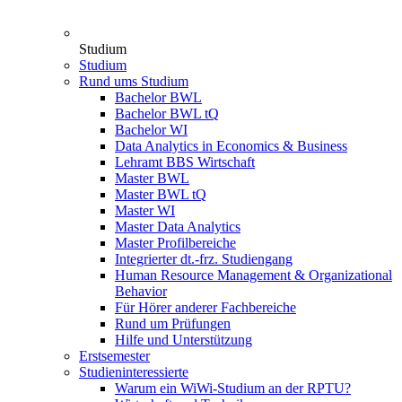
Studium
Studium
Rund ums Studium
Bachelor BWL
Bachelor BWL tQ
Bachelor WI
Data Analytics in Economics & Business
Lehramt BBS Wirtschaft
Master BWL
Master BWL tQ
Master WI
Master Data Analytics
Master Profilbereiche
Integrierter dt.-frz. Studiengang
Human Resource Management & Organizational
Behavior
Für Hörer anderer Fachbereiche
Rund um Prüfungen
Hilfe und Unterstützung
Erstsemester
Studieninteressierte
Warum ein WiWi-Studium an der RPTU?