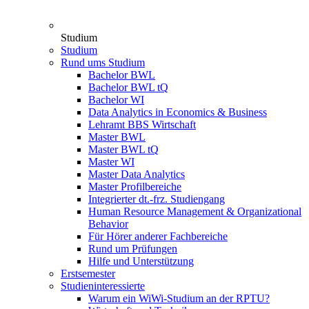
Studium
Studium
Rund ums Studium
Bachelor BWL
Bachelor BWL tQ
Bachelor WI
Data Analytics in Economics & Business
Lehramt BBS Wirtschaft
Master BWL
Master BWL tQ
Master WI
Master Data Analytics
Master Profilbereiche
Integrierter dt.-frz. Studiengang
Human Resource Management & Organizational
Behavior
Für Hörer anderer Fachbereiche
Rund um Prüfungen
Hilfe und Unterstützung
Erstsemester
Studieninteressierte
Warum ein WiWi-Studium an der RPTU?