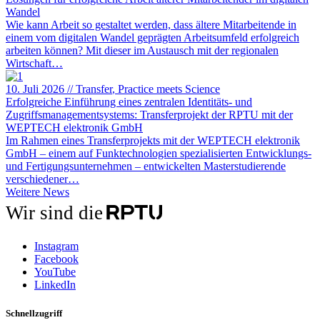
Wandel
Wie kann Arbeit so gestaltet werden, dass ältere Mitarbeitende in
einem vom digitalen Wandel geprägten Arbeitsumfeld erfolgreich
arbeiten können? Mit dieser im Austausch mit der regionalen
Wirtschaft…
10. Juli 2026
//
Transfer
, Practice meets Science
Erfolgreiche Einführung eines zentralen Identitäts- und
Zugriffsmanagementsystems: Transferprojekt der RPTU mit der
WEPTECH elektronik GmbH
Im Rahmen eines Transferprojekts mit der WEPTECH elektronik
GmbH – einem auf Funktechnologien spezialisierten Entwicklungs-
und Fertigungsunternehmen – entwickelten Masterstudierende
verschiedener…
Weitere
Weitere News
News
Wir sind die
Instagram
Facebook
YouTube
LinkedIn
Schnellzugriff