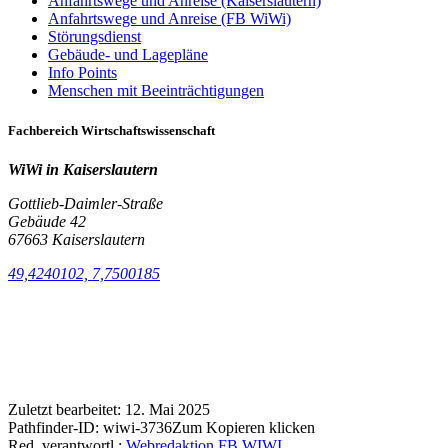
Anfahrtswege und Anreise (Kaiserslautern)
Anfahrtswege und Anreise (FB WiWi)
Störungsdienst
Gebäude- und Lagepläne
Info Points
Menschen mit Beeinträchtigungen
Fachbereich Wirtschaftswissenschaft
WiWi in Kaiserslautern
Gottlieb-Daimler-Straße
Gebäude 42
67663 Kaiserslautern
49,4240102, 7,7500185
Zuletzt bearbeitet:
12. Mai 2025
Pathfinder-ID:
wiwi-3736
Zum Kopieren klicken
Red. verantwortl.:
Webredaktion FB WIWI