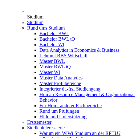
Studium
Studium
Rund ums Studium
Bachelor BWL
Bachelor BWL tQ
Bachelor WI
Data Analytics in Economics & Business
Lehramt BBS Wirtschaft
Master BWL
Master BWL tQ
Master WI
Master Data Analytics
Master Profilbereiche
Integrierter dt.-frz. Studiengang
Human Resource Management & Organizational
Behavior
Für Hörer anderer Fachbereiche
Rund um Prüfungen
Hilfe und Unterstützung
Erstsemester
Studieninteressierte
Warum ein WiWi-Studium an der RPTU?