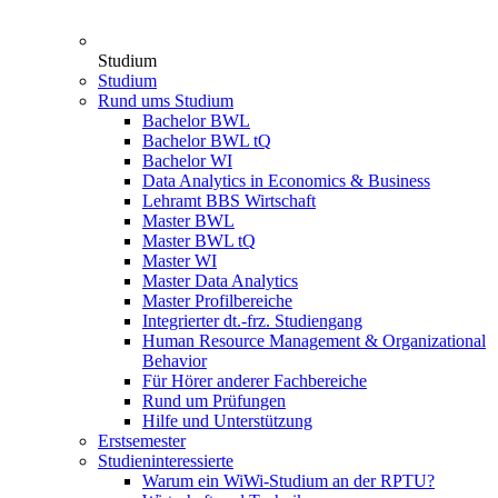
Studium
Studium
Rund ums Studium
Bachelor BWL
Bachelor BWL tQ
Bachelor WI
Data Analytics in Economics & Business
Lehramt BBS Wirtschaft
Master BWL
Master BWL tQ
Master WI
Master Data Analytics
Master Profilbereiche
Integrierter dt.-frz. Studiengang
Human Resource Management & Organizational
Behavior
Für Hörer anderer Fachbereiche
Rund um Prüfungen
Hilfe und Unterstützung
Erstsemester
Studieninteressierte
Warum ein WiWi-Studium an der RPTU?