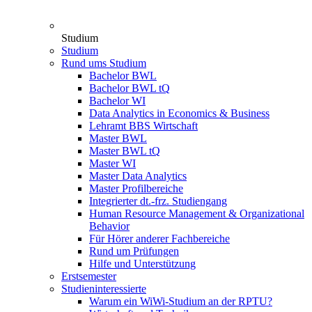
Studium
Studium
Rund ums Studium
Bachelor BWL
Bachelor BWL tQ
Bachelor WI
Data Analytics in Economics & Business
Lehramt BBS Wirtschaft
Master BWL
Master BWL tQ
Master WI
Master Data Analytics
Master Profilbereiche
Integrierter dt.-frz. Studiengang
Human Resource Management & Organizational
Behavior
Für Hörer anderer Fachbereiche
Rund um Prüfungen
Hilfe und Unterstützung
Erstsemester
Studieninteressierte
Warum ein WiWi-Studium an der RPTU?