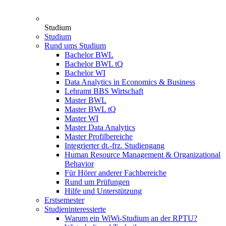
Studium
Studium
Rund ums Studium
Bachelor BWL
Bachelor BWL tQ
Bachelor WI
Data Analytics in Economics & Business
Lehramt BBS Wirtschaft
Master BWL
Master BWL tQ
Master WI
Master Data Analytics
Master Profilbereiche
Integrierter dt.-frz. Studiengang
Human Resource Management & Organizational
Behavior
Für Hörer anderer Fachbereiche
Rund um Prüfungen
Hilfe und Unterstützung
Erstsemester
Studieninteressierte
Warum ein WiWi-Studium an der RPTU?