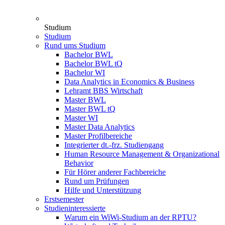
Studium
Studium
Rund ums Studium
Bachelor BWL
Bachelor BWL tQ
Bachelor WI
Data Analytics in Economics & Business
Lehramt BBS Wirtschaft
Master BWL
Master BWL tQ
Master WI
Master Data Analytics
Master Profilbereiche
Integrierter dt.-frz. Studiengang
Human Resource Management & Organizational
Behavior
Für Hörer anderer Fachbereiche
Rund um Prüfungen
Hilfe und Unterstützung
Erstsemester
Studieninteressierte
Warum ein WiWi-Studium an der RPTU?