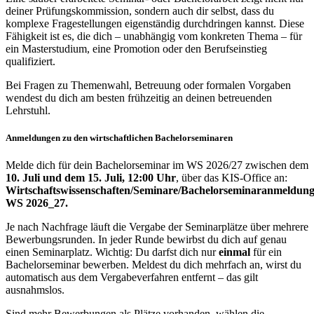
deiner Prüfungskommission, sondern auch dir selbst, dass du
komplexe Fragestellungen eigenständig durchdringen kannst. Diese
Fähigkeit ist es, die dich – unabhängig vom konkreten Thema – für
ein Masterstudium, eine Promotion oder den Berufseinstieg
qualifiziert.
Bei Fragen zu Themenwahl, Betreuung oder formalen Vorgaben
wendest du dich am besten frühzeitig an deinen betreuenden
Lehrstuhl.
Anmeldungen zu den wirtschaftlichen Bachelorseminaren
Melde dich für dein Bachelorseminar im WS 2026/27 zwischen dem
10. Juli und dem 15. Juli, 12:00 Uhr
, über das KIS-Office an:
Wirtschaftswissenschaften/Seminare/Bachelorseminaranmeldun
WS 2026_27.
Je nach Nachfrage läuft die Vergabe der Seminarplätze über mehrere
Bewerbungsrunden. In jeder Runde bewirbst du dich auf genau
einen Seminarplatz. Wichtig: Du darfst dich nur
einmal
für ein
Bachelorseminar bewerben. Meldest du dich mehrfach an, wirst du
automatisch aus dem Vergabeverfahren entfernt – das gilt
ausnahmslos.
Sind mehr Bewerbungen als Plätze vorhanden, wählen die