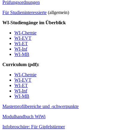
Prüfungsordnungen
Für Studieninteressierte
(allgemein)
WI-Studiengänge im Überblick
WI-Chemie
WI-EVT
WI-ET
WI-Inf
WI-MB
Curriculum (pdf):
WI-Chemie
WI-EVT
WI-ET
WI-Inf
WI-MB
Masterprofilbereiche und -schwerpunkte
Modulhandbuch WiWi
Infobroschüre: Für Gipfelstürmer