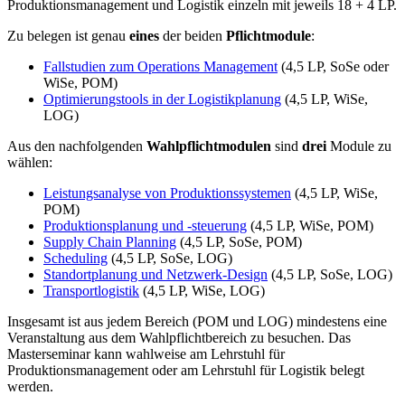
Produktionsmanagement und Logistik einzeln mit jeweils 18 + 4 LP.
Zu belegen ist genau
eines
der beiden
Pflichtmodule
:
Fallstudien zum Operations Management
(4,5 LP, SoSe oder
WiSe, POM)
Optimierungstools in der Logistikplanung
(4,5 LP, WiSe,
LOG)
Aus den nachfolgenden
Wahlpflichtmodulen
sind
drei
Module zu
wählen:
Leistungsanalyse von Produktionssystemen
(4,5 LP, WiSe,
POM)
Produktionsplanung und -steuerung
(4,5 LP, WiSe, POM)
Supply Chain Planning
(4,5 LP, SoSe, POM)
Scheduling
(4,5 LP, SoSe, LOG)
Standortplanung und Netzwerk-Design
(4,5 LP, SoSe, LOG)
Transportlogistik
(4,5 LP, WiSe, LOG)
Insgesamt ist aus jedem Bereich (POM und LOG) mindestens eine
Veranstaltung aus dem Wahlpflichtbereich zu besuchen. Das
Masterseminar kann wahlweise am Lehrstuhl für
Produktionsmanagement oder am Lehrstuhl für Logistik belegt
werden.