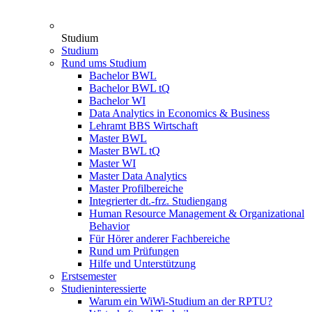
Studium
Studium
Rund ums Studium
Bachelor BWL
Bachelor BWL tQ
Bachelor WI
Data Analytics in Economics & Business
Lehramt BBS Wirtschaft
Master BWL
Master BWL tQ
Master WI
Master Data Analytics
Master Profilbereiche
Integrierter dt.-frz. Studiengang
Human Resource Management & Organizational
Behavior
Für Hörer anderer Fachbereiche
Rund um Prüfungen
Hilfe und Unterstützung
Erstsemester
Studieninteressierte
Warum ein WiWi-Studium an der RPTU?