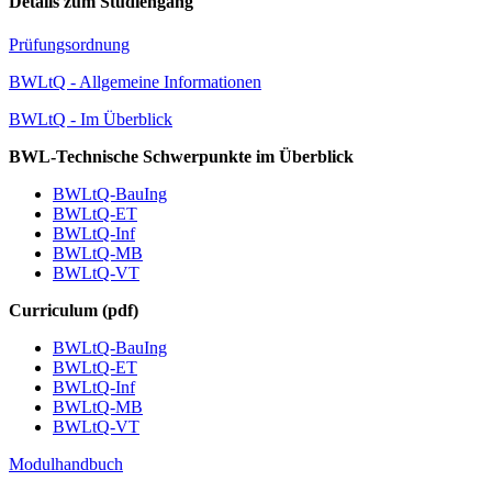
Details zum Studiengang
Prüfungsordnung
BWLtQ - Allgemeine Informationen
BWLtQ - Im Überblick
BWL-Technische Schwerpunkte im Überblick
BWLtQ-BauIng
BWLtQ-ET
BWLtQ-Inf
BWLtQ-MB
BWLtQ-VT
Curriculum (pdf)
BWLtQ-BauIng
BWLtQ-ET
BWLtQ-Inf
BWLtQ-MB
BWLtQ-VT
Modulhandbuch