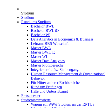
Studium
Studium
Rund ums Studium
Bachelor BWL
Bachelor BWL tQ
Bachelor WI
Data Analytics in Economics & Business
Lehramt BBS Wirtschaft
Master BWL
Master BWL tQ
Master WI
Master Data Analytics
Master Profilbereiche
Integrierter dt.-frz. Studiengang
Human Resource Management & Organizational
Behavior
Für Hörer anderer Fachbereiche
Rund um Prüfungen
Hilfe und Unterstützung
Erstsemester
Studieninteressierte
Warum ein WiWi-Studium an der RPTU?