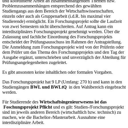
und koordinierte Arbeit an zusammenhängenden Themen bzw.
Problemzusammenhängen entsprechend des gewählten
Studiengangs aus dem Bereich der Wirtschaftswissenschaften,
einzeln oder auch als Gruppenarbeit (i.d.R. bis maximal vier
Studierende) ermöglicht. Ein Forschungsprojekt sollte die Laufzeit
von zwei Semestern nicht überschreiten. Auf Antrag kann ein
interdisziplinäres Forschungsprojekt genehmigt werden. Über die
Zulassung und fachliche Einordnung des Forschungsprojekts
entscheidet der Prüfungsausschuss im Rahmen der Antragstellung.
Die Anmeldung zum Forschungsprojekt wird von der Prüferin oder
dem Prüfer um das Thema des Forschungsprojekts und den Tag der
Ausgabe ergänzt, unterschrieben und unverzüglich der Abteilung für
Prüfungsangelegenheiten zugeleitet.
Es gibt ansonsten keine inhaltlichen oder formalen Vorgaben.
Das Forschungsprojekt hat 9 LP (Umfang: 270 h) und kann in den
Studiengängen
BWL und BWLtQ
in den Wahlbereich eingebracht
werden.
Für Studierende des
Wirtschaftsingenieurwesens ist das
Foschungsprojekt Pflicht
und es gilt: Studien-/Forschungsprojekt
sind im jeweils anderen Bereich (wirtschaftlich bzw. technisch) zu
machen, wie die Bachelior-/Masterarbeit. Ausnahme eine
interdisziplinäre Arbeit.